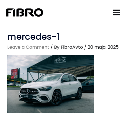
Skip
to
content
mercedes-1
Leave a Comment
/ By
FibroAvto
/
20 maja, 2025