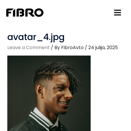
Skip
to
content
avatar_4.jpg
Leave a Comment
/ By
FibroAvto
/
24 julija, 2025