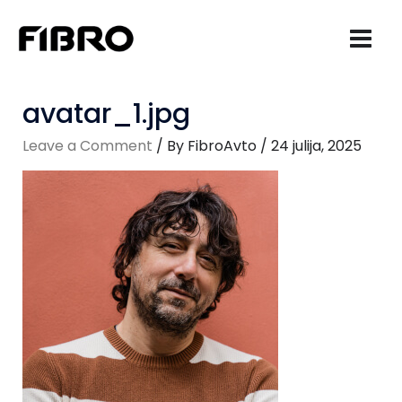
Skip
to
content
avatar_1.jpg
Leave a Comment
/ By
FibroAvto
/
24 julija, 2025